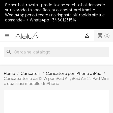
Se non hai trovato il prodotto che cerchi o hai domande
su un prodotto specifico, puoi contattarci tramite
WhatsApp per ottenere una risposta più rapida alle tue
domande --> WhatsApp +34 601231514
shopping_cart


(0)
search
Home
Caricatori
Caricatore per iPhone o iPad
Caricabatterie da 12 W per iPad Air, iPad Air 2, iPad Mini
o qualsiasi modello di iPhone