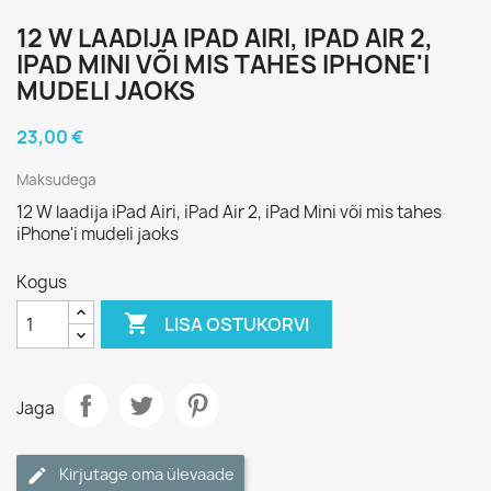
12 W LAADIJA IPAD AIRI, IPAD AIR 2,
IPAD MINI VÕI MIS TAHES IPHONE'I
MUDELI JAOKS
23,00 €
Maksudega
12 W laadija iPad Airi, iPad Air 2, iPad Mini või mis tahes
iPhone'i mudeli jaoks
Kogus

LISA OSTUKORVI
Jaga
Kirjutage oma ülevaade