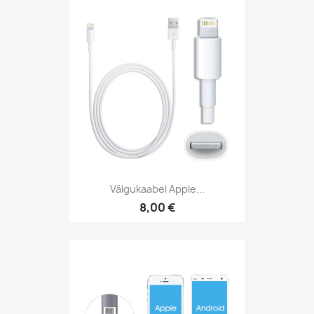
Välgukaabel Apple...
8,00 €