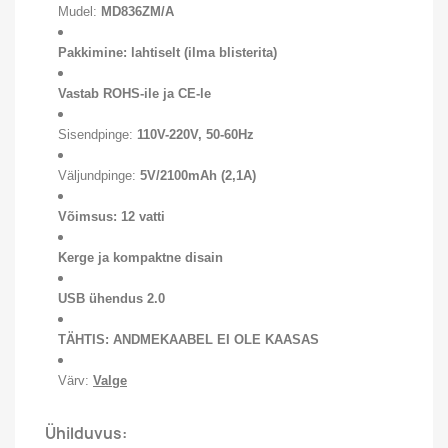
Mudel:
MD836ZM/A
Pakkimine: lahtiselt (ilma blisterita)
Vastab ROHS-ile ja CE-le
Sisendpinge:
110V-220V, 50-60Hz
Väljundpinge:
5V/2100mAh
(2,1A)
Võimsus: 12 vatti
Kerge ja kompaktne disain
USB ühendus 2.0
TÄHTIS: ANDMEKAABEL EI OLE KAASAS
Värv:
Valge
Ühilduvus: