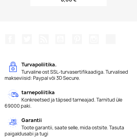
Facebook
Twitter
Rss
YouTube
Pinterest
Instagram
TikTok
Turvapoliitika.
Turvaline ost SSL-turvasertifikaadiga. Turvalised
makseviisid: Paypal või 3D Secure.
tarnepoliitika
Konkreetsed ja täpsed tarneajad. Tarnitud üle
69000 paki.
Garantii
Toote garantii, saate selle, mida ostsite. Tasuta
paigaldusabi ja tugi