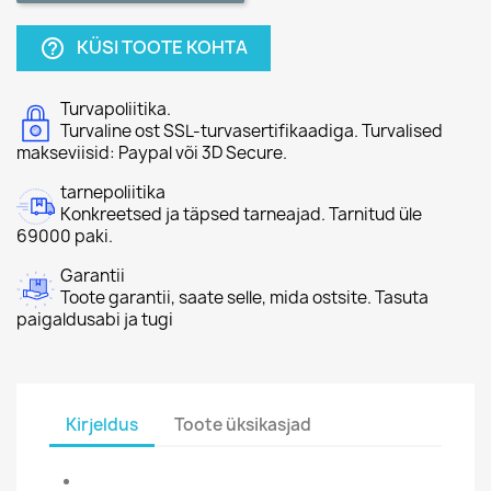
KÜSI TOOTE KOHTA
help_outline
Turvapoliitika.
Turvaline ost SSL-turvasertifikaadiga. Turvalised
makseviisid: Paypal või 3D Secure.
tarnepoliitika
Konkreetsed ja täpsed tarneajad. Tarnitud üle
69000 paki.
Garantii
Toote garantii, saate selle, mida ostsite. Tasuta
paigaldusabi ja tugi
Kirjeldus
Toote üksikasjad