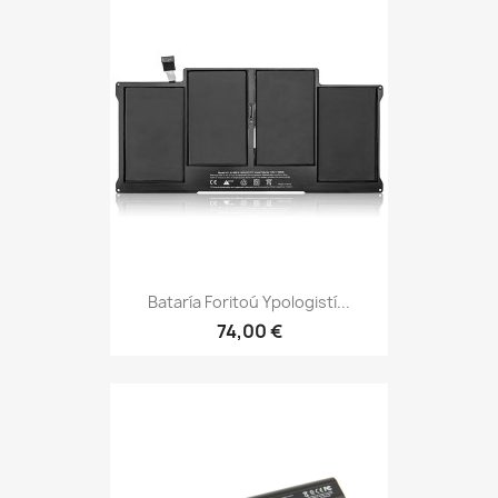
Bataría Foritoú Ypologistí...
74,00 €