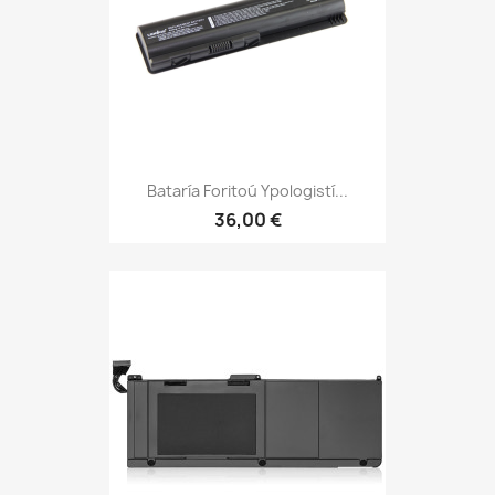
Bataría Foritoú Ypologistí...
36,00 €