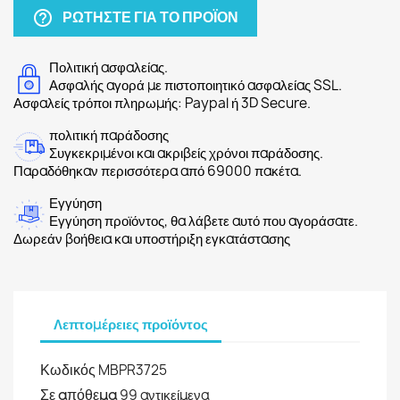
ΡΩΤΉΣΤΕ ΓΙΑ ΤΟ ΠΡΟΪΌΝ
help_outline
Πολιτική ασφαλείας.
Ασφαλής αγορά με πιστοποιητικό ασφαλείας SSL.
Ασφαλείς τρόποι πληρωμής: Paypal ή 3D Secure.
πολιτική παράδοσης
Συγκεκριμένοι και ακριβείς χρόνοι παράδοσης.
Παραδόθηκαν περισσότερα από 69000 πακέτα.
Εγγύηση
Εγγύηση προϊόντος, θα λάβετε αυτό που αγοράσατε.
Δωρεάν βοήθεια και υποστήριξη εγκατάστασης
Λεπτομέρειες προϊόντος
Κωδικός
MBPR3725
Σε απόθεμα
99 αντικείμενα