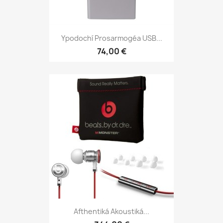
Ypodochí Prosarmogéa USB...
74,00 €
Afthentiká Akoustiká...