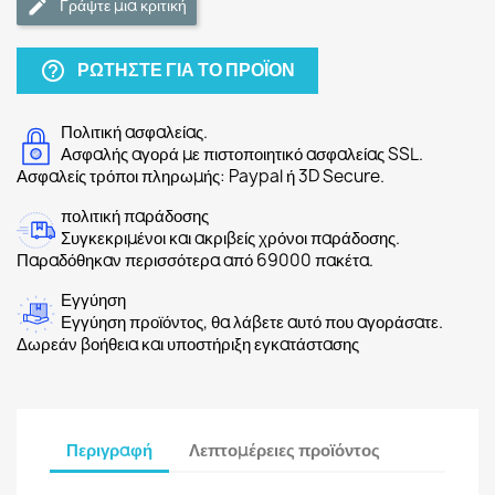
Γράψτε μια κριτική
ΡΩΤΉΣΤΕ ΓΙΑ ΤΟ ΠΡΟΪΌΝ
help_outline
Πολιτική ασφαλείας.
Ασφαλής αγορά με πιστοποιητικό ασφαλείας SSL.
Ασφαλείς τρόποι πληρωμής: Paypal ή 3D Secure.
πολιτική παράδοσης
Συγκεκριμένοι και ακριβείς χρόνοι παράδοσης.
Παραδόθηκαν περισσότερα από 69000 πακέτα.
Εγγύηση
Εγγύηση προϊόντος, θα λάβετε αυτό που αγοράσατε.
Δωρεάν βοήθεια και υποστήριξη εγκατάστασης
Περιγραφή
Λεπτομέρειες προϊόντος