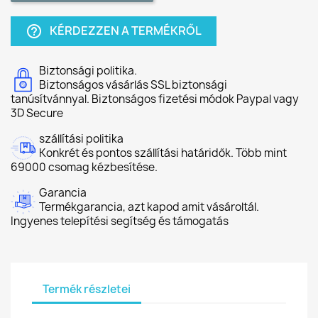
KÉRDEZZEN A TERMÉKRŐL
help_outline
Biztonsági politika.
Biztonságos vásárlás SSL biztonsági
tanúsítvánnyal. Biztonságos fizetési módok Paypal vagy
3D Secure
szállítási politika
Konkrét és pontos szállítási határidők. Több mint
69000 csomag kézbesítése.
Garancia
Termékgarancia, azt kapod amit vásároltál.
Ingyenes telepítési segítség és támogatás
Termék részletei