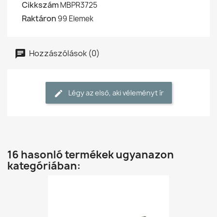
Cikkszám
MBPR3725
Raktáron
99 Elemek
Hozzászólások (0)
Légy az első, aki véleményt ír
16 hasonló termékek ugyanazon
kategóriában: