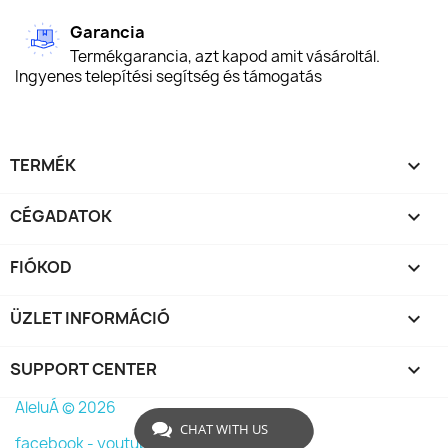
Garancia
Termékgarancia, azt kapod amit vásároltál.
Ingyenes telepítési segítség és támogatás
TERMÉK

CÉGADATOK

FIÓKOD

ÜZLET INFORMÁCIÓ
keyboard_arrow_down
SUPPORT CENTER

AleluÁ © 2026
CHAT WITH US
facebook -
youtube -
instagram