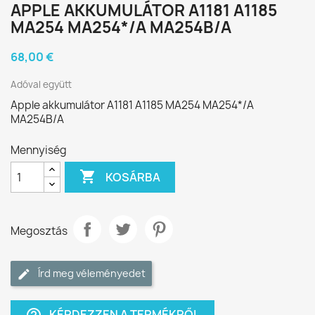
APPLE AKKUMULÁTOR A1181 A1185
MA254 MA254*/A MA254B/A
68,00 €
Adóval együtt
Apple akkumulátor A1181 A1185 MA254 MA254*/A
MA254B/A
Mennyiség

KOSÁRBA
Megosztás
Írd meg véleményedet
KÉRDEZZEN A TERMÉKRŐL