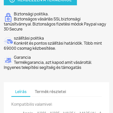
help_outline
Biztonsági politika.
Biztonságos vásárlás SSL biztonsági
tanúsítvánnyal. Biztonságos fizetési módok Paypal vagy
3D Secure
szállítási politika
Konkrét és pontos szállítási határidők. Több mint
69000 csomag kézbesítése.
Garancia
Termékgarancia, azt kapod amit vásároltál.
Ingyenes telepítési segítség és támogatás
Leírás
Termék részletei
Kompatibilis valamivel: