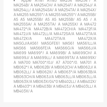
Apple A1181 A1185 MA254 MA254*/ A
MA254B/ A MA254CH/ A MA254F/ A MA254J/ A
MA254LL/ A MA254SA/ A MA254TA/ A MA254X/
A MA255 MA255*/ A MA255 MA255*/ A MA255B/
A5 A5 MA255B/ A5 A5 MA255B/ A5 A5 / A
MA255SA/ A MA255TA/ A MA255X/ A MA472
MA472*/A MA472B/A MA472CH/A MA472F/A
MA472J/A MA472LL/A MA472SA/A MA472TA/A
MA472X/A MA472TA/A MA472X/A
MA5GJ/AA561 MA5GFE61 MA561 MA561LL/A
MA566 MA566FE/A MA566G/A MA566J/A
MA699 MA699*/ A MA699B/ A MA699CH/ A
MA699J/ A MA699LL/ A MA699TA/ A MA699X/
A MA700 MA700*/0J/ A7 A700*/0. MA701 A
MB062*/ A, MB062B/ A MB062CH/ A MB062J/ A
MB062LL/ A MB062X/ A MB063*/A MB063B/A
MB063CH/A MB063J/A MB063LL/A MB063LL/A
MB063X/A MB063X/04*0 MB402LL/ A MB402X/
A MB403*/ A MB403B/ A MB403J/ A MB403LL/ A
MB403X/ A