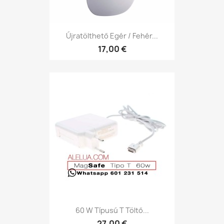
Újratölthető Egér / Fehér...
17,00 €
60 W Típusú T Töltő...
27,00 €