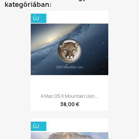
kategóriában:
ÚJ
A Mac OS X Mountain Lion...
38,00 €
ÚJ