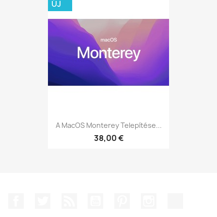
ÚJ
A MacOS Monterey Telepítése...
38,00 €
Facebook
Twitter
RSS
YouTube
Pinterest
Instagram
TikTok