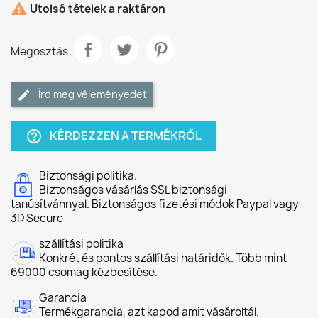

Utolsó tételek a raktáron
Megosztás
Írd meg véleményedet
KÉRDEZZEN A TERMÉKRŐL
help_outline
Biztonsági politika.
Biztonságos vásárlás SSL biztonsági
tanúsítvánnyal. Biztonságos fizetési módok Paypal vagy
3D Secure
szállítási politika
Konkrét és pontos szállítási határidők. Több mint
69000 csomag kézbesítése.
Garancia
Termékgarancia, azt kapod amit vásároltál.