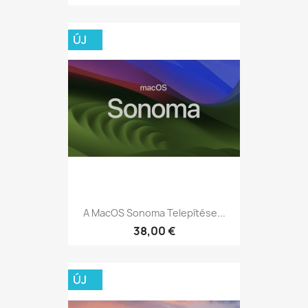
ÚJ
A MacOS Sonoma Telepítése...
38,00 €
ÚJ