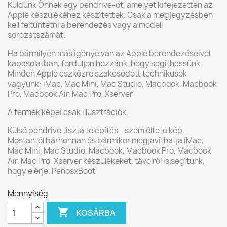
Küldünk Önnek egy pendrive-ot, amelyet kifejezetten az
Apple készülékéhez készítettek. Csak a megjegyzésben
kell feltüntetni a berendezés vagy a modell
sorozatszámát.
Ha bármilyen más igénye van az Apple berendezéseivel
kapcsolatban, forduljon hozzánk, hogy segíthessünk.
Minden Apple eszközre szakosodott technikusok
vagyunk: iMac, Mac Mini, Mac Studio, Macbook, Macbook
Pro, Macbook Air, Mac Pro, Xserver
A termék képei csak illusztrációk.
Külső pendrive tiszta telepítés - szemléltető kép.
Mostantól bárhonnan és bármikor megjavíthatja iMac,
Mac Mini, Mac Studio, Macbook, Macbook Pro, Macbook
Air, Mac Pro, Xserver készülékeket, távolról is segítünk,
hogy elérje. PenosxBoot
Mennyiség

KOSÁRBA