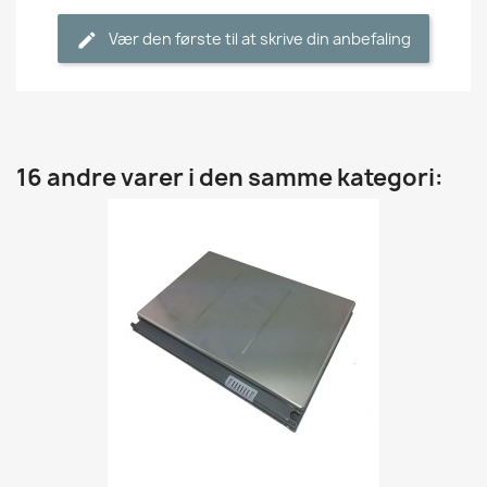
Vær den første til at skrive din anbefaling
16 andre varer i den samme kategori: