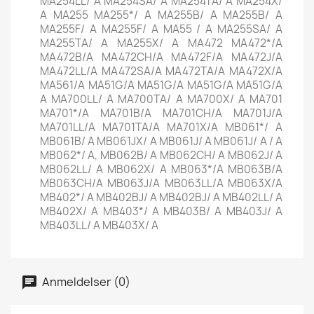
MA254LL/ A MA254SA/ A MA254TA/ A MA254X/
A MA255 MA255*/ A MA255B/ A MA255B/ A
MA255F/ A MA255F/ A MA55 / A MA255SA/ A
MA255TA/ A MA255X/ A MA472 MA472*/A
MA472B/A MA472CH/A MA472F/A MA472J/A
MA472LL/A MA472SA/A MA472TA/A MA472X/A
MA561/A MA51G/A MA51G/A MA51G/A MA51G/A
A MA700LL/ A MA700TA/ A MA700X/ A MA701
MA701*/A MA701B/A MA701CH/A MA701J/A
MA701LL/A MA701TA/A MA701X/A MB061*/ A
MB061B/ A MB061JX/ A MB061J/ A MB061J/ A / A
MB062*/ A, MB062B/ A MB062CH/ A MB062J/ A
MB062LL/ A MB062X/ A MB063*/A MB063B/A
MB063CH/A MB063J/A MB063LL/A MB063X/A
MB402*/ A MB402BJ/ A MB402BJ/ A MB402LL/ A
MB402X/ A MB403*/ A MB403B/ A MB403J/ A
MB403LL/ A MB403X/ A
Anmeldelser (0)