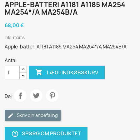
APPLE-BATTERI A1181 A1185 MA254
MA254*/A MA254B/A
68,00 €
Inkl. moms
Apple-batteri A1181 A1185 MA254 MA254*/A MA254B/A
Antal

LÆG I INDKØBSKURV
Del
Skriv din anbefaling
SPØRG OM PRODUKTET
help_outline