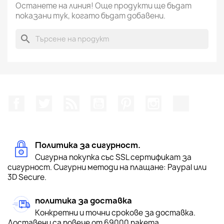
Останете на линия! Още продукти ще бъдат
показани тук, когато бъдат добавени.
search
Facebook
Twitter
RSS
YouTube
Pinterest
Instagram Feed
TikTok
Политика за сигурност.
Сигурна покупка със SSL сертификат за
сигурност. Сигурни методи на плащане: Paypal или
3D Secure.
политика за доставка
Конкретни и точни срокове за доставка.
Доставени са повече от 69000 пакета.