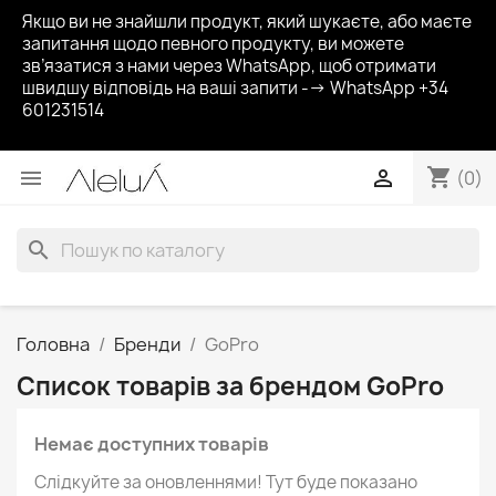
Якщо ви не знайшли продукт, який шукаєте, або маєте
запитання щодо певного продукту, ви можете
зв’язатися з нами через WhatsApp, щоб отримати
швидшу відповідь на ваші запити --> WhatsApp +34
601231514
shopping_cart


(0)
search
Головна
Бренди
GoPro
Список товарів за брендом GoPro
Немає доступних товарів
Слідкуйте за оновленнями! Тут буде показано