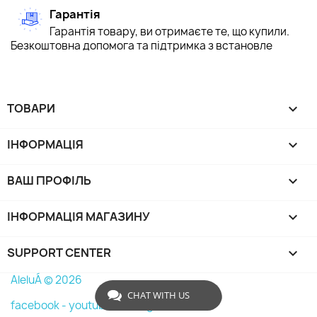
Гарантія
Гарантія товару, ви отримаєте те, що купили.
Безкоштовна допомога та підтримка з встановле
ТОВАРИ

ІНФОРМАЦІЯ

ВАШ ПРОФІЛЬ

ІНФОРМАЦІЯ МАГАЗИНУ
keyboard_arrow_down
SUPPORT CENTER

AleluÁ © 2026
CHAT WITH US
facebook -
youtube -
instagram