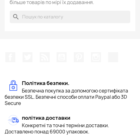
більше товарів по мірі їх додавання.
search
Facebook
Щебетати
Rss
YouTube
Pinterest
Instagram
TikTok
Політика безпеки.
Безпечна покупка за допомогою сертифіката
безпеки SSL. Безпечні способи оплати Paypal або 3D
Secure
політика доставки
Конкретні та точні терміни доставки.
Доставлено понад 69000 упаковок.