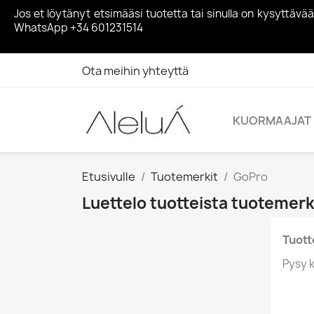
Jos et löytänyt etsimääsi tuotetta tai sinulla on kysyttä
WhatsApp +34 601231514
Ota meihin yhteyttä
KUORMAAJAT
Etusivulle
Tuotemerkit
GoPro
Luettelo tuotteista tuotemerk
Tuotte
Pysy k