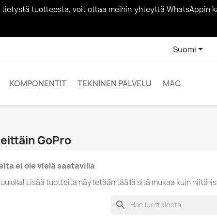
vää tietystä tuotteesta, voit ottaa meihin yhteyttä WhatsApp

Suomi
KOMPONENTIT
TEKNINEN PALVELU
MAC
eittäin GoPro
ita ei ole vielä saatavilla
uulolla! Lisää tuotteita näytetään täällä sitä mukaa kuin niitä li
search