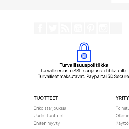
Facebook
Twitter
Rss
YouTube
Pinterest
Instagr
Tik
Turvallisuuspolitiikka
Turvallinen osto SSL-suojaussertifikaatilla.
Turvalliset maksutavat: Paypal tai 3D Secure
TUOTTEET
YRIT
Erikoistarjouksia
Toimit
Uudet tuotteet
Oikeud
Eniten myyty
Käyttö