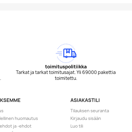
am
Tok
toimituspolitiikka
Tarkat ja tarkat toimitusajat. Yli 69000 pakettia
.
toimitettu.
YKSEMME
ASIAKASTILI
us
Tilauksen seuranta
ellinen huomautus
Kirjaudu sisään
ehdot ja -ehdot
Luo tili