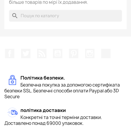
більше товарів по мірі їх додавання.
search
Facebook
Щебетати
Rss
YouTube
Pinterest
Instagram
TikTok
Політика безпеки.
Безпечна покупка за допомогою сертифіката
безпеки SSL. Безпечні способи оплати Paypal або 3D
Secure
політика доставки
Конкретні та точні терміни доставки.
Доставлено понад 69000 упаковок.