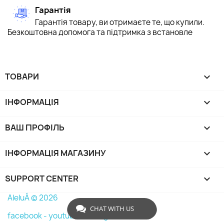
Гарантія
Гарантія товару, ви отримаєте те, що купили.
Безкоштовна допомога та підтримка з встановле
ТОВАРИ

ІНФОРМАЦІЯ

ВАШ ПРОФІЛЬ

ІНФОРМАЦІЯ МАГАЗИНУ
keyboard_arrow_down
SUPPORT CENTER

AleluÁ © 2026
CHAT WITH US
facebook -
youtube -
instagram