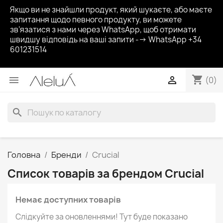
Якщо ви не знайшли продукт, який шукаєте, або маєте
запитання щодо певного продукту, ви можете
зв’язатися з нами через WhatsApp, щоб отримати
швидшу відповідь на ваші запити --> WhatsApp +34
601231514
shopping_cart


(0)
search
Головна
Бренди
Crucial
Список товарів за брендом Crucial
Немає доступних товарів
Слідкуйте за оновленнями! Тут буде показано