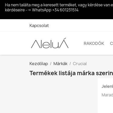
Ha nem találta meg a keresett terméket, vagy kérdése van 
kérdéseire --> WhatsApp +34 601231514
Kapcsolat
RAKODÓK
C
Kezdőlap
Márkák
Crucial
Termékek listája márka szerin
Jelen
Maradj