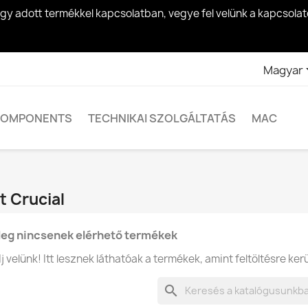
egy adott termékkel kapcsolatban, vegye fel velünk a kapcsol
Magyar
OMPONENTS
TECHNIKAI SZOLGÁLTATÁS
MAC
t Crucial
leg nincsenek elérhető termékek
 velünk! Itt lesznek láthatóak a termékek, amint feltöltésre kerü
search