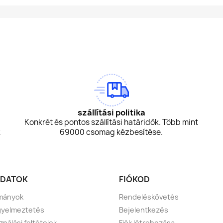
am
Tok
szállítási politika
Konkrét és pontos szállítási határidők. Több mint
k
69000 csomag kézbesítése.
DATOK
FIÓKOD
tmányok
Rendeléskövetés
igyelmeztetés
Bejelentkezés
ználási feltételek
Fiók létrehozása