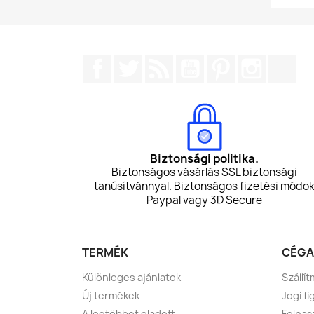
Facebook
Twitter
RSS
YouTube
Pinterest
Instagr
Tik
Biztonsági politika.
Biztonságos vásárlás SSL biztonsági
tanúsítvánnyal. Biztonságos fizetési módo
Paypal vagy 3D Secure
TERMÉK
CÉGA
Különleges ajánlatok
Szállí
Új termékek
Jogi f
A legtöbbet eladott
Felhas