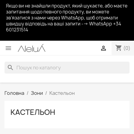
Якщо ви не знайшли продукт, який шукаєте, або маєте
запитання щодо певного продукту, ви можете
зв’язатися з нами через WhatsApp, щоб отримати
швидшу відповідь на ваші запити --> WhatsApp +34
601231514
shopping_cart


(0)
search
Головна
Зони
Кастельон
КАСТЕЛЬОН