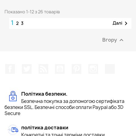
Показано 1-12 з 26 товарів
1

Далі
2
3
Вгору

Facebook
Щебетати
Rss
YouTube
Pinterest
Instagram
TikTok
Політика безпеки.
Безпечна покупка за допомогою сертифіката
безпеки SSL. Безпечні способи оплати Paypal або 3D
Secure
політика доставки
Конкретні та точні терміни доставки.