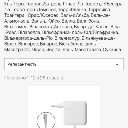
Ель-Торо, Торральба-дель-Пінар, Ла-Торре д' У Бесора,
Ла-Торре-ден-Доменек, Торребланка, Торречіва,
Трайгера, Юрас/Юсерес, Валь-д'Альба, Валь-де-
Альмонасід, Валь-д'Юйсо, Валла, Валлібона,
Вілафамес, Віланова-д'Алколеа, Вілар-де-Канес, Віла
-Реал, Вілавелла, Вільяфранка-дель-Сід/Вілафранка,
Вільяермоса-дель-Ріо, Вільямалур, Вільянуева-де-
Вівер, Віллорес, Вінарос, Вістабелла-дель-
Маестразго, Вівер, Зоріта-дель-Маестразго, Сукайна

Релевантність
Показано 1-12 з 26 товарів