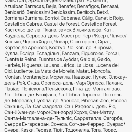
Маестрат, Археліта-дель-Маестрат, Археліта ,
Azuébar, Barracas, Bejis, Benafer, Benafigos, Benasal,
Benicarló, Benicasim/Benicàssim, Benlloch, Betxí,
Borriana/Burriana, Borriol, Cabanes, Càlig, Canet lo Roig,
Castell de Cabres, Castell de Forest, Castell de Forest
Кастельо-де-ла-Плана, замок Вільямалефа, Каті,
Каудіель, Сервера-дель-Маестре, Черт/Ксерт, Чілчес/
Ксількс, Чодос/Ходос, Човар, Сінкторрес, Сірат,
Кортес де Ареносо, Костур, Ле-Ков-де-Вінрома,
Кулла, Есліда, Еспаділья , Fanzara, Figueroles, Forcall,
Fuente la Reina, Fuentes de Ayódar, Gaibiel, Geldo,
Herbés, Higueras, La Jana, Jérica, La Llosa, Lucena del
Cid, Ludiente, La Mata de Morella, Matet, Moncofa,
Montan, Montanejos, Морелла, Навахас, Нулес, Олокау-
дель-Рей, Онда, Оропеса-дель-Мар/Орпеса, Паланк,
Павіас, Пеніскола/Пеньіскола, Піна-де-Монталграо,
Ла-Побла-де-Беніфаса, Ла-Побла-Торнеса, Портель-
де-Морелла, Пуебла-де-Аренозо, Рібесальбес, Россел,
Саканьє, Ла-Сальзаделла, Сан-Рафаель-дель-Ріо,
Сан-Жуан-де-Моро/Сан-Хорді Хорхе, Сан-Матеу,
Санта-Магдалена-де-Пульпіс, Саррателла, Сегорбе,
Сьєрра Енгарсеран, Сонеха, Сот-де-Феррер, Суерас/
Суера, Казки, Тереза, Тіріг, Тодолелла, Тога, Торас,