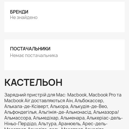
БРЕНДИ
Не знайдено
ПОСТАЧАЛЬНИКИ
Немає постачальника
КАСТЕЛЬОН
Зарядний пристрій для Mac: Macbook, Macbook Pro та
Macbook Air доставляються Аін, Альбокассер,
Алькала-де-Ксіверт, Алькора, Алькудія-де-Вео,
Альфондегілья, Альгімія-де-Альмонасід, Альмазора/
Альмассора, Альмедіхар, Альменара, Алькеріас-дель-
Ніньо-Пердідо, Альтура, Аранюель, Арес-дель-