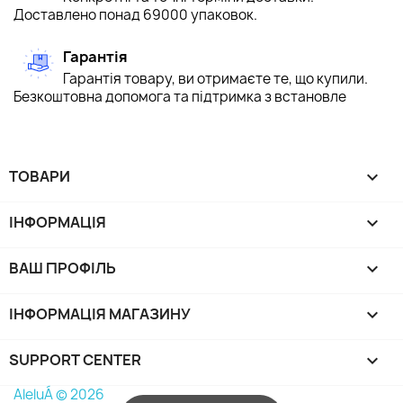
Доставлено понад 69000 упаковок.
Гарантія
Гарантія товару, ви отримаєте те, що купили.
Безкоштовна допомога та підтримка з встановле
ТОВАРИ

ІНФОРМАЦІЯ

ВАШ ПРОФІЛЬ

ІНФОРМАЦІЯ МАГАЗИНУ
keyboard_arrow_down
SUPPORT CENTER

AleluÁ © 2026