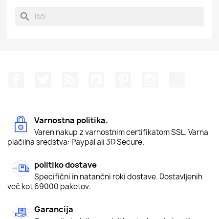
search
Facebook
Twitter
Rss
YouTube
Pinterest
Instagram
TikTok
Varnostna politika.
Varen nakup z varnostnim certifikatom SSL. Varna
plačilna sredstva: Paypal ali 3D Secure.
politiko dostave
Specifični in natančni roki dostave. Dostavljenih
več kot 69000 paketov.
Garancija