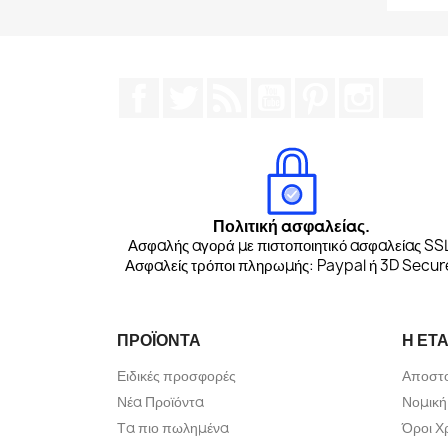
Facebook
Twitter
RSS
YouTube
Pinterest
Instagr
Tik
Πολιτική ασφαλείας.
Ασφαλής αγορά με πιστοποιητικό ασφαλείας SS
Ασφαλείς τρόποι πληρωμής: Paypal ή 3D Secur
ΠΡΟΪΌΝΤΑ
Η ΕΤΑ
Ειδικές προσφορές
Αποστ
Νέα Προϊόντα
Νομική
Τα πιο πωλημένα
Όροι Χ