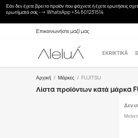
Εάν δεν έχετε βρει το προϊόν που ψάχνετε ή έχετε ερωτήσεις σ
ερωτήματά σας --> WhatsApp +34 601231514
Επικοινωνήστε μαζί μας
EKRIKTIKÁ
S
Αρχική
Μάρκες
FUJITSU
Λίστα προϊόντων κατά μάρκα 
Δεν υ
Μείνετ