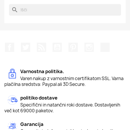
search
Facebook
Twitter
Rss
YouTube
Pinterest
Instagram
TikTok
Varnostna politika.
Varen nakup z varnostnim certifikatom SSL. Varna
plačilna sredstva: Paypal ali 3D Secure.
politiko dostave
Specifični in natančni roki dostave. Dostavljenih
več kot 69000 paketov.
Garancija