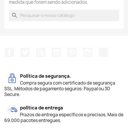
medida que forem sendo adicionados.
search
Facebook
Twitter
Rss
YouTube
Pinterest
Instagram
TikTok
Política de segurança.
Compra segura com certificado de segurança
SSL. Métodos de pagamento seguros: Paypal ou 3D
Secure.
política de entrega
Prazos de entrega específicos e precisos. Mais de
69.000 pacotes entregues.