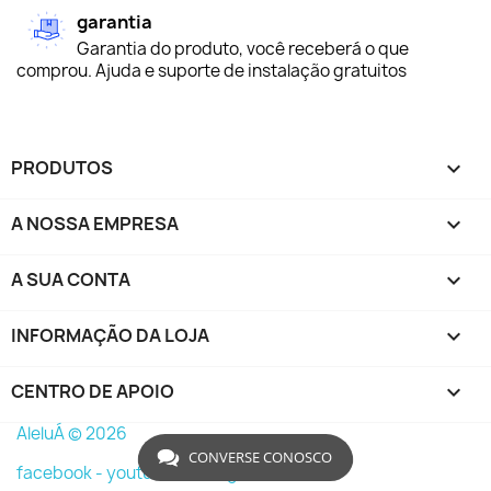
garantia
Garantia do produto, você receberá o que
comprou. Ajuda e suporte de instalação gratuitos
PRODUTOS

A NOSSA EMPRESA

A SUA CONTA

INFORMAÇÃO DA LOJA
keyboard_arrow_down
CENTRO DE APOIO

AleluÁ © 2026
CONVERSE CONOSCO
facebook -
youtube -
instagram