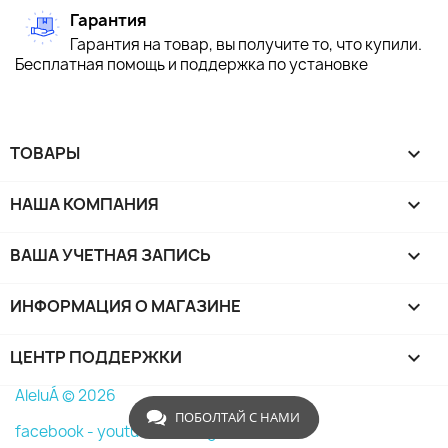
Гарантия
Гарантия на товар, вы получите то, что купили.
Бесплатная помощь и поддержка по установке
ТОВАРЫ

НАША КОМПАНИЯ

ВАША УЧЕТНАЯ ЗАПИСЬ

ИНФОРМАЦИЯ О МАГАЗИНЕ
keyboard_arrow_down
ЦЕНТР ПОДДЕРЖКИ

AleluÁ © 2026
ПОБОЛТАЙ С НАМИ
facebook -
youtube -
instagram