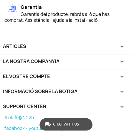
Garantia
Garantia del producte, rebràs allò que has
comprat. Assistència i ajuda a la instal·lació
ARTICLES

LA NOSTRA COMPANYIA

EL VOSTRE COMPTE

INFORMACIÓ SOBRE LA BOTIGA
keyboard_arrow_down
SUPPORT CENTER

AleluÁ © 2026
CHAT WITH US
facebook -
youtube -
instagram