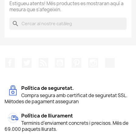
Estigueu atents! Més productes es mostraran aquí a
mesura que s'afegeixin.
search
Facebook
Twitter
RSS
YouTube
Pinterest
Instagram
TikTok
Política de seguretat.
Compra segura amb certificat de seguretat SSL.
Mètodes de pagament asseguran
Política de lliurament
Terminis d'enviament concrets i precisos. Més de
69.000 paquets lliurats.