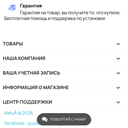
Гарантия
Гарантия на товар, вы получите то, что купили.
Бесплатная помощь и поддержка по установке
ТОВАРЫ

НАША КОМПАНИЯ

ВАША УЧЕТНАЯ ЗАПИСЬ

ИНФОРМАЦИЯ О МАГАЗИНЕ
keyboard_arrow_down
ЦЕНТР ПОДДЕРЖКИ

AleluÁ © 2026
ПОБОЛТАЙ С НАМИ
facebook -
youtube -
instagram