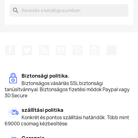
search
Facebook
Twitter
RSS
YouTube
Pinterest
Instagram
TikTok
Biztonsági politika.
Biztonságos vásárlás SSL biztonsági
tanúsítvánnyal. Biztonságos fizetési módok Paypal vagy
3D Secure
szállítási politika
Konkrét és pontos szállítási határidők. Több mint
69000 csomag kézbesítése.
Garancia