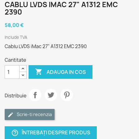
CABLU LVDS IMAC 27" A1312 EMC
2390
58,00 €
Include TVA
Cablu LVDS iMac 27" A1312 EMC 2390
Cantitate

ADAUGA IN COS
Distribuie
Scrie-ti recenzia
ÎNTREBAȚI DESPRE PRODUS
help_outline