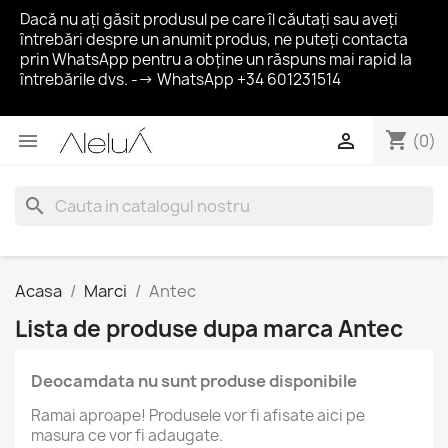
Dacă nu ați găsit produsul pe care îl căutați sau aveți
întrebări despre un anumit produs, ne puteți contacta
prin WhatsApp pentru a obține un răspuns mai rapid la
întrebările dvs. --> WhatsApp +34 601231514
shopping_cart


(0)
search
Acasa
Marci
Antec
Lista de produse dupa marca Antec
Deocamdata nu sunt produse disponibile
Ramai aproape! Produsele vor fi afisate aici pe
masura ce vor fi adaugate.