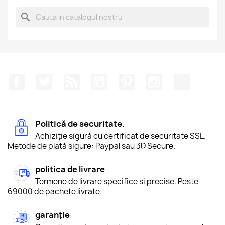
search
Facebook
Twitter
RSS
YouTube
Pinterest
Instagram
TikTok
Politică de securitate.
Achiziție sigură cu certificat de securitate SSL.
Metode de plată sigure: Paypal sau 3D Secure.
politica de livrare
Termene de livrare specifice si precise. Peste
69000 de pachete livrate.
garanție