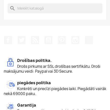
search
Facebook
Twitter
Rss
YouTube
Pinterest
Instagram
TikTok
Drošības politika.
Drošs pirkums ar SSL drošības sertifikātu. Droši
maksājumu veidi: Paypal vai 3D Secure.
piegādes politika
Konkrēti un precīzi piegādes laiki. Piegādāti vairāk
nekā 69000 paku.
Garantija