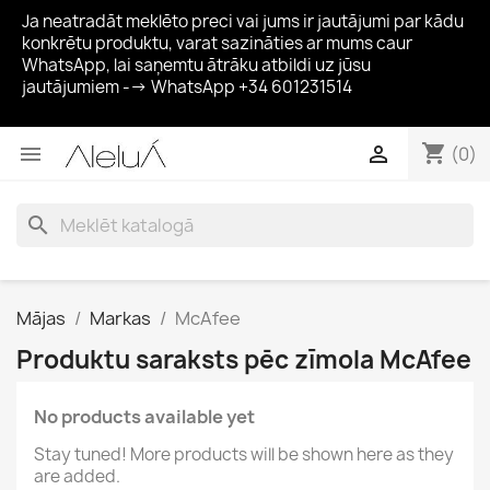
Ja neatradāt meklēto preci vai jums ir jautājumi par kādu
konkrētu produktu, varat sazināties ar mums caur
WhatsApp, lai saņemtu ātrāku atbildi uz jūsu
jautājumiem --> WhatsApp +34 601231514
shopping_cart


(0)
search
Mājas
Markas
McAfee
Produktu saraksts pēc zīmola McAfee
No products available yet
Stay tuned! More products will be shown here as they
are added.