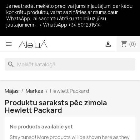
Ja neatradāt meklēto preci vai jums ir jautājumi par kādu
konkrētu produktu, varat sazināties ar mums caur
WhatsApp, lai saņemtu ātrāku atbildi uz jūsu
jautājumiem --> WhatsApp +34 601231514
shopping_cart


(0)
search
Mājas
Markas
Hewlett Packard
Produktu saraksts pēc zīmola
Hewlett Packard
No products available yet
Stay tuned! More products will be shown here as they