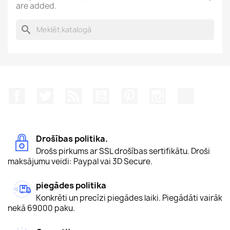
are added.
search
Facebook
Twitter
Rss
YouTube
Pinterest
Instagram
TikTok
Drošības politika.
Drošs pirkums ar SSL drošības sertifikātu. Droši
maksājumu veidi: Paypal vai 3D Secure.
piegādes politika
Konkrēti un precīzi piegādes laiki. Piegādāti vairāk
nekā 69000 paku.