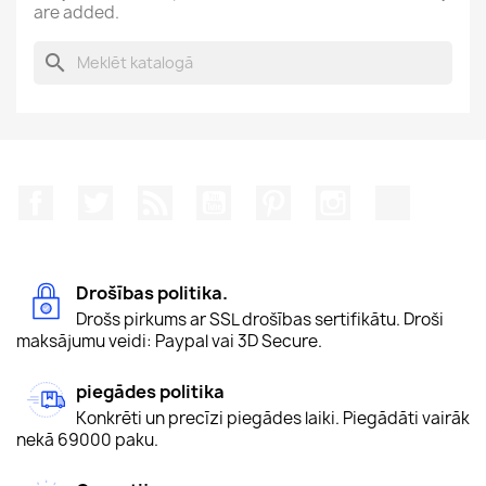
are added.
search
Facebook
Twitter
Rss
YouTube
Pinterest
Instagram
TikTok
Drošības politika.
Drošs pirkums ar SSL drošības sertifikātu. Droši
maksājumu veidi: Paypal vai 3D Secure.
piegādes politika
Konkrēti un precīzi piegādes laiki. Piegādāti vairāk
nekā 69000 paku.