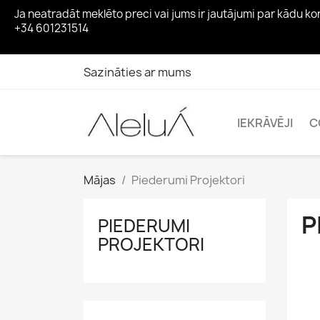
Ja neatradāt meklēto preci vai jums ir jautājumi par kādu 
+34 601231514
Sazināties ar mums
IEKRĀVĒJI
C
Mājas
Piederumi Projektori
P
PIEDERUMI
PROJEKTORI