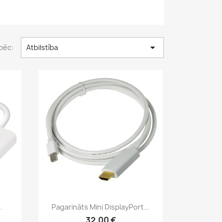

pēc:
Atbilstība
Īss ieskats

.
Pagarināts Mini DisplayPort...
32,00 €