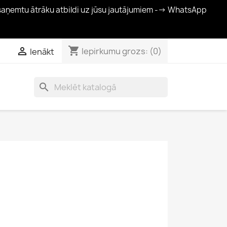
 saņemtu ātrāku atbildi uz jūsu jautājumiem --> WhatsApp
shopping_cart

Iepirkumu grozs:
(0)
Ienākt
search