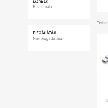
MARKAS
Bez zīmola
Tiek at
PIEGĀDĀTĀJI
Nav piegādātāju
M