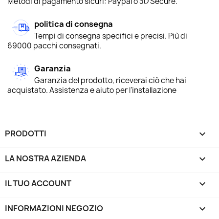
Metodi di pagamento sicuri: Paypal o 3D Secure.
politica di consegna
Tempi di consegna specifici e precisi. Più di
69000 pacchi consegnati.
Garanzia
Garanzia del prodotto, riceverai ciò che hai
acquistato. Assistenza e aiuto per l'installazione
PRODOTTI

LA NOSTRA AZIENDA

IL TUO ACCOUNT

INFORMAZIONI NEGOZIO
keyboard_arrow_down