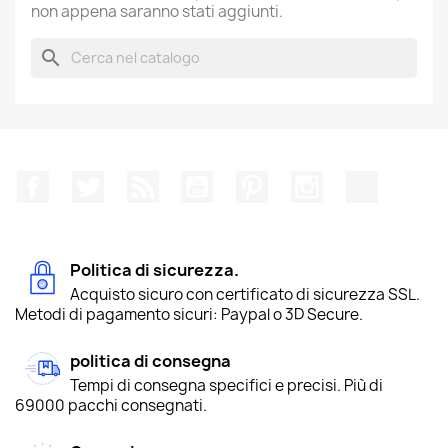
non appena saranno stati aggiunti.
search
Facebook
Twitter
Rss
YouTube
Pinterest
Instagram
TikTok
Politica di sicurezza.
Acquisto sicuro con certificato di sicurezza SSL.
Metodi di pagamento sicuri: Paypal o 3D Secure.
politica di consegna
Tempi di consegna specifici e precisi. Più di
69000 pacchi consegnati.