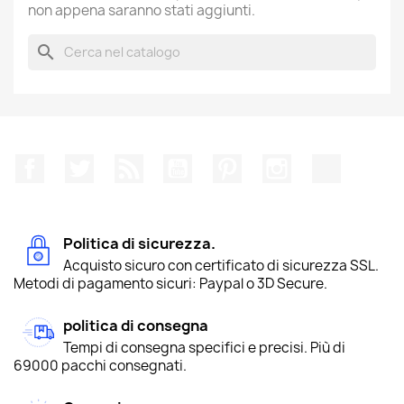
non appena saranno stati aggiunti.
search
Facebook
Twitter
Rss
YouTube
Pinterest
Instagram
TikTok
Politica di sicurezza.
Acquisto sicuro con certificato di sicurezza SSL.
Metodi di pagamento sicuri: Paypal o 3D Secure.
politica di consegna
Tempi di consegna specifici e precisi. Più di
69000 pacchi consegnati.