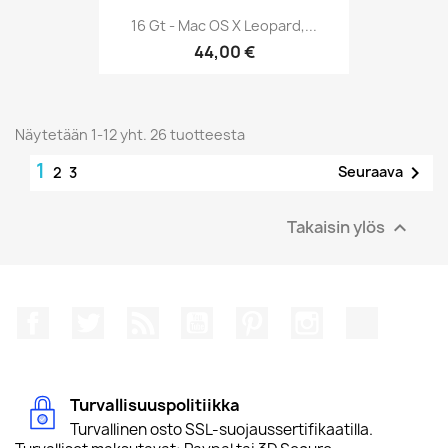
16 Gt - Mac OS X Leopard,...
44,00 €
Näytetään 1-12 yht. 26 tuotteesta
1

Seuraava
2
3
Takaisin ylös

Facebook
Twitter
Rss
YouTube
Pinterest
Instagram
TikTok
Turvallisuuspolitiikka
Turvallinen osto SSL-suojaussertifikaatilla.