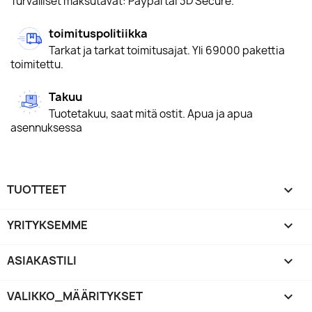
Turvalliset maksutavat: Paypal tai 3D Secure.
toimituspolitiikka
Tarkat ja tarkat toimitusajat. Yli 69000 pakettia
toimitettu.
Takuu
Tuotetakuu, saat mitä ostit. Apua ja apua
asennuksessa
TUOTTEET

YRITYKSEMME

ASIAKASTILI

VALIKKO_MÄÄRITYKSET
keyboard_arrow_down