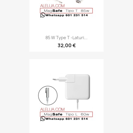
85 W Type T -laturi...
32,00 €