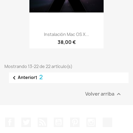
Instalación Mac OS X...
38,00 €
Mostrando 13-22 de 22 artículo(s)
2

Anterior
1
Volver arriba

Facebook
Twitter
Rss
YouTube
Pinterest
Instagram
TikTok