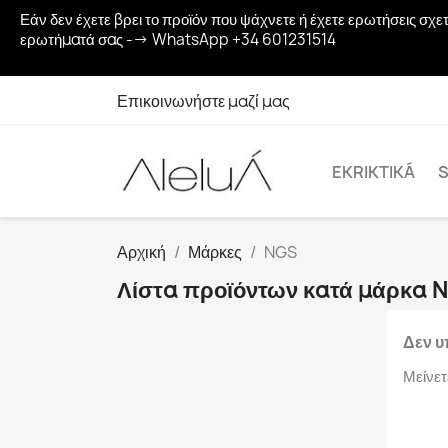
Εάν δεν έχετε βρει το προϊόν που ψάχνετε ή έχετε ερωτήσεις σ
ερωτήματά σας --> WhatsApp +34 601231514
Επικοινωνήστε μαζί μας
EKRIKTIKÁ
S
Αρχική
Μάρκες
NGS
Λίστα προϊόντων κατά μάρκα 
Δεν υ
Μείνετ