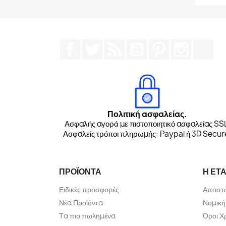
Facebook
Twitter
RSS
YouTube
Pinterest
Instagr
Tik
Πολιτική ασφαλείας.
Ασφαλής αγορά με πιστοποιητικό ασφαλείας SS
Ασφαλείς τρόποι πληρωμής: Paypal ή 3D Secur
ΠΡΟΪΌΝΤΑ
Η ΕΤΑ
Ειδικές προσφορές
Αποστ
Νέα Προϊόντα
Νομική
Τα πιο πωλημένα
Όροι Χ