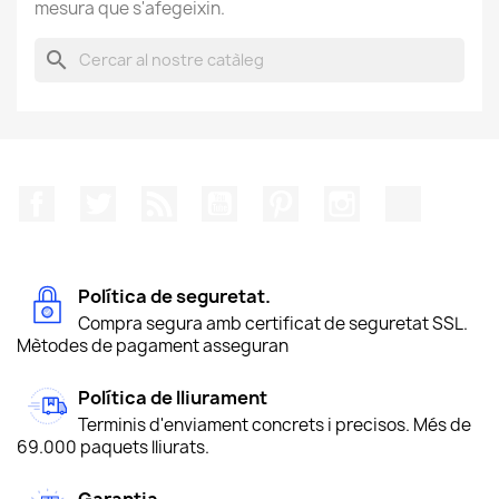
mesura que s'afegeixin.
search
Facebook
Twitter
RSS
YouTube
Pinterest
Instagram
TikTok
Política de seguretat.
Compra segura amb certificat de seguretat SSL.
Mètodes de pagament asseguran
Política de lliurament
Terminis d'enviament concrets i precisos. Més de
69.000 paquets lliurats.
Garantia