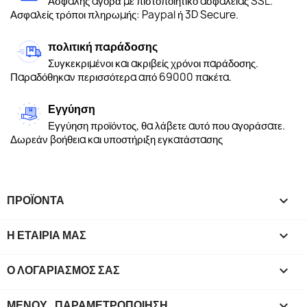
Ασφαλής αγορά με πιστοποιητικό ασφαλείας SSL.
Ασφαλείς τρόποι πληρωμής: Paypal ή 3D Secure.
πολιτική παράδοσης
Συγκεκριμένοι και ακριβείς χρόνοι παράδοσης.
Παραδόθηκαν περισσότερα από 69000 πακέτα.
Εγγύηση
Εγγύηση προϊόντος, θα λάβετε αυτό που αγοράσατε.
Δωρεάν βοήθεια και υποστήριξη εγκατάστασης
ΠΡΟΪΌΝΤΑ

Η ΕΤΑΙΡΊΑ ΜΑΣ

Ο ΛΟΓΑΡΙΑΣΜΌΣ ΣΑΣ

ΜΕΝΟΎ_ΠΑΡΑΜΕΤΡΟΠΟΊΗΣΗ
keyboard_arrow_down