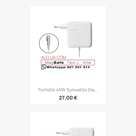
Fortistís 45W Symvatós Gia...
27,00 €