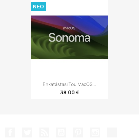
ΝΈΟ
Enkatástasi Tou MacOS...
38,00 €
Facebook
Twitter
RSS
YouTube
Pinterest
Instagram
TikTok