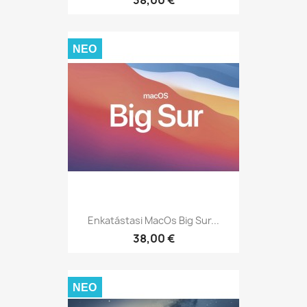
ΝΈΟ
Enkatástasi MacOs Big Sur...
38,00 €
ΝΈΟ