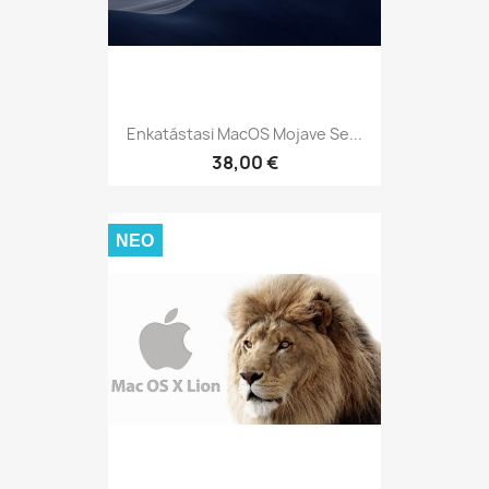
Enkatástasi MacOS Mojave Se...
38,00 €
ΝΈΟ