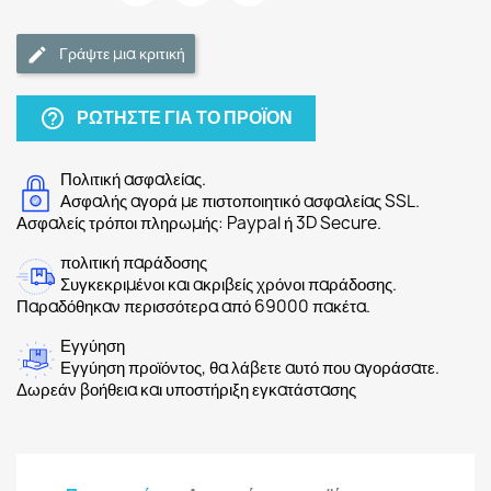
Γράψτε μια κριτική
ΡΩΤΉΣΤΕ ΓΙΑ ΤΟ ΠΡΟΪΌΝ
help_outline
Πολιτική ασφαλείας.
Ασφαλής αγορά με πιστοποιητικό ασφαλείας SSL.
Ασφαλείς τρόποι πληρωμής: Paypal ή 3D Secure.
πολιτική παράδοσης
Συγκεκριμένοι και ακριβείς χρόνοι παράδοσης.
Παραδόθηκαν περισσότερα από 69000 πακέτα.
Εγγύηση
Εγγύηση προϊόντος, θα λάβετε αυτό που αγοράσατε.
Δωρεάν βοήθεια και υποστήριξη εγκατάστασης