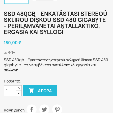
SSD 480GB - ENKATÁSTASI STEREOÚ
SKLIROÚ DÍSKOU SSD 480 GIGABYTE
- PERILAMVÁNETAI ANTALLAKTIKÓ,
ERGASÍA KAI SYLLOGÍ
150,00 €
με ΦΠΑ
SSD 480gb - Εγκατάσταση στερεού σκληρού δίσκου SSD 480
gigabyte - περιλαμβάνεται ανταλλακτικό, εργασία και
συλλογή
Ποσότητα

ΑΓΟΡΆ
Κοινή χρήση