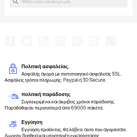
search
Facebook
Twitter
RSS
YouTube
Pinterest
Instagram
TikTok
Πολιτική ασφαλείας.
Ασφαλής αγορά με πιστοποιητικό ασφαλείας SSL.
Ασφαλείς τρόποι πληρωμής: Paypal ή 3D Secure.
πολιτική παράδοσης
Συγκεκριμένοι και ακριβείς χρόνοι παράδοσης.
Παραδόθηκαν περισσότερα από 69000 πακέτα.
Εγγύηση
Εγγύηση προϊόντος, θα λάβετε αυτό που αγοράσατε.
Δωρεάν βοήθεια και υποστήριξη εγκατάστασης