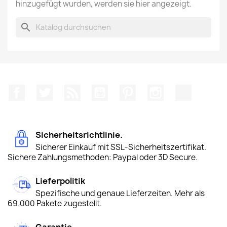
hinzugefügt wurden, werden sie hier angezeigt.
search
Facebook
Twitter
RSS
YouTube
Pinterest
Instagram
TikTok
Sicherheitsrichtlinie.
Sicherer Einkauf mit SSL-Sicherheitszertifikat.
Sichere Zahlungsmethoden: Paypal oder 3D Secure.
Lieferpolitik
Spezifische und genaue Lieferzeiten. Mehr als
69.000 Pakete zugestellt.
Garantie