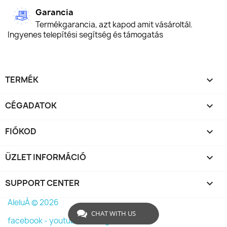
Garancia
Termékgarancia, azt kapod amit vásároltál.
Ingyenes telepítési segítség és támogatás
TERMÉK

CÉGADATOK

FIÓKOD

ÜZLET INFORMÁCIÓ
keyboard_arrow_down
SUPPORT CENTER

AleluÁ © 2026
CHAT WITH US
facebook -
youtube -
instagram