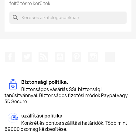
feltöltésre kerültek.
search
Facebook
Twitter
RSS
YouTube
Pinterest
Instagram
TikTok
Biztonsági politika.
Biztonságos vásárlás SSL biztonsági
tanúsítvánnyal. Biztonságos fizetési módok Paypal vagy
3D Secure
szállítási politika
Konkrét és pontos szállítási határidők. Több mint
69000 csomag kézbesítése.