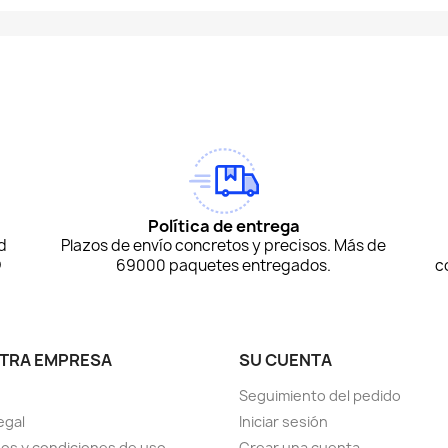
am
Tok
Política de entrega
d
Plazos de envío concretos y precisos. Más de
D
69000 paquetes entregados.
c
TRA EMPRESA
SU CUENTA
Seguimiento del pedido
egal
Iniciar sesión
os y condiciones de uso
Crear una cuenta