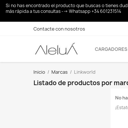
Si no has encontrado el producto que buscas o tienes du
más rápida a tus consultas --> Whatsapp +34 601231514
Contacte con nosotros
CARGADORES
Inicio
Marcas
Linkworld
Listado de productos por mar
No ha
¡Esta