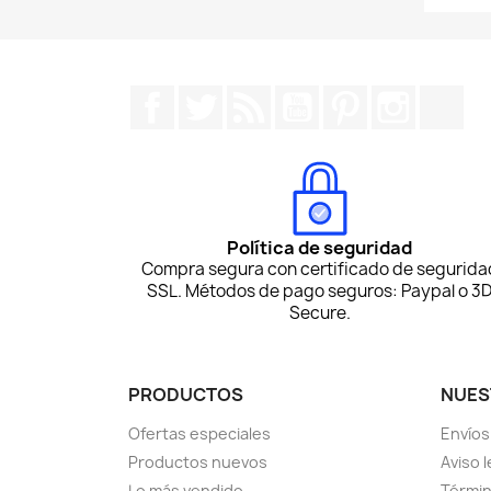
Facebook
Twitter
Rss
YouTube
Pinterest
Instagr
Tik
Política de seguridad
Compra segura con certificado de segurida
SSL. Métodos de pago seguros: Paypal o 3
Secure.
PRODUCTOS
NUES
Ofertas especiales
Envíos
Productos nuevos
Aviso l
Lo más vendido
Términ