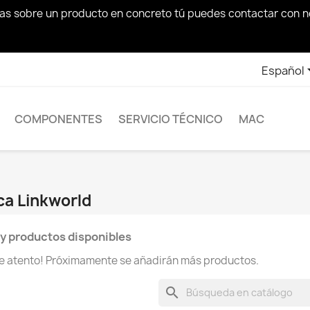
das sobre un producto en concreto tú puedes contactar con 
Español
COMPONENTES
SERVICIO TÉCNICO
MAC
ca Linkworld
y productos disponibles
te atento! Próximamente se añadirán más productos.
search