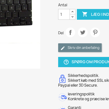
Antal

LÆG I I
Del
Skriv din anbefaling
SPØRG OM PRODU
help_outline
Sikkerhedspolitik.
Sikkert køb med SSL sik
Paypal eller 3D Secure.
leveringspolitik
Konkrete og præcise le
Garanti