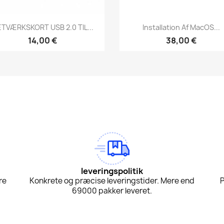
Vis her
Vis her


TVÆRKSKORT USB 2.0 TIL...
Installation Af MacOS...
14,00 €
38,00 €
am
Tok
leveringspolitik
re
Konkrete og præcise leveringstider. Mere end
P
69000 pakker leveret.