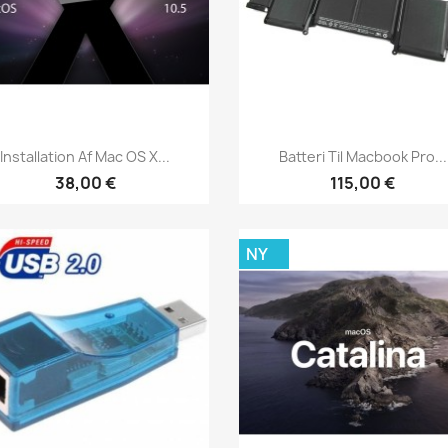
Vis her
Vis her


Installation Af Mac OS X...
Batteri Til Macbook Pro...
38,00 €
115,00 €
NY