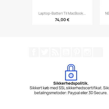
Vis her

Laptop-Batteri Til MacBook...
NE
74,00 €
Facebook
Twitter
Rss
YouTube
Pinterest
Instagr
Tik
Sikkerhedspolitik.
Sikkert køb med SSL sikkerhedscertifikat. Sik
betalingsmetoder: Paypal eller 3D Secure.