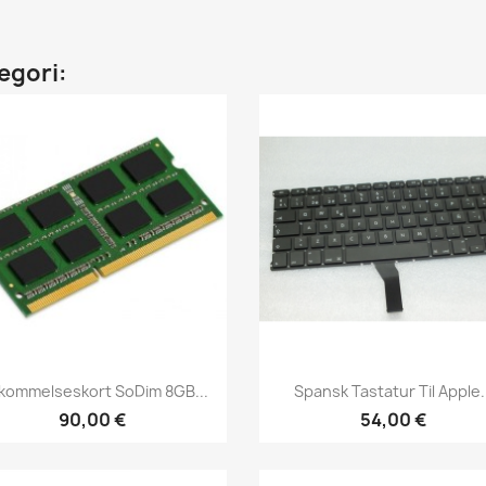
egori:
Vis her
Vis her


kommelseskort SoDim 8GB...
Spansk Tastatur Til Apple.
90,00 €
54,00 €