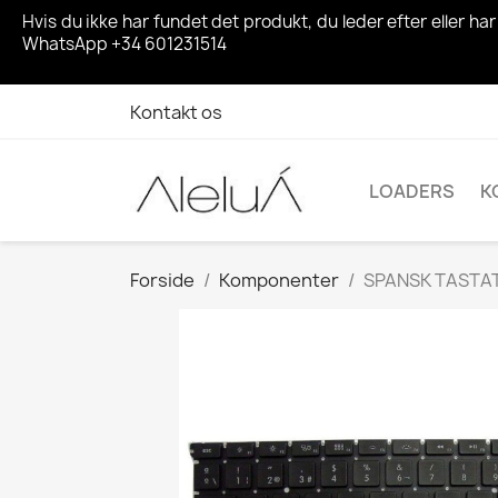
Hvis du ikke har fundet det produkt, du leder efter eller h
WhatsApp +34 601231514
Kontakt os
LOADERS
K
Forside
Komponenter
SPANSK TASTATU