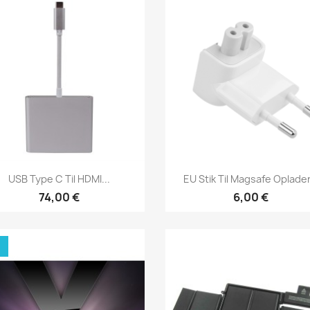
Vis her
Vis her


USB Type C Til HDMI...
EU Stik Til Magsafe Oplader.
74,00 €
6,00 €