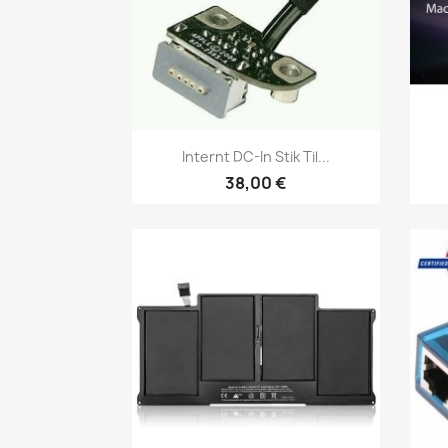
Vis her

Internt DC-In Stik Til...
38,00 €