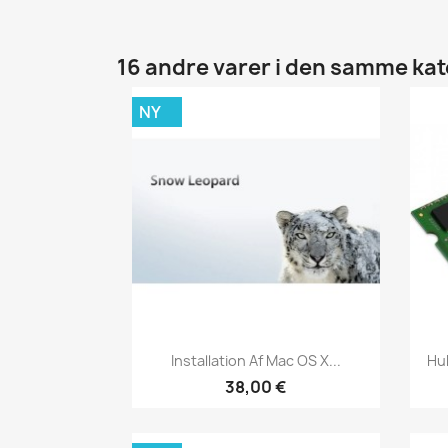
16 andre varer i den samme kat
NY
Vis her

Installation Af Mac OS X...
Hu
38,00 €