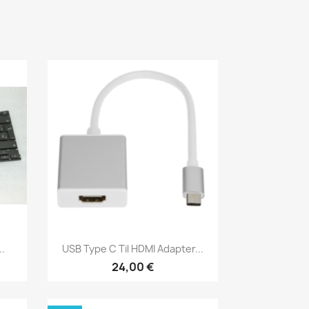
Vis her

..
USB Type C Til HDMI Adapter...
24,00 €