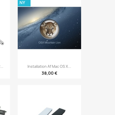
NY
Vis her

..
Installation Af Mac OS X...
38,00 €