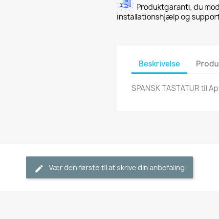
Produktgaranti, du mod
installationshjælp og suppor
Beskrivelse
Produ
SPANSK TASTATUR til App
Vær den første til at skrive din anbefaling