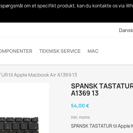
ar spørgsmål om et specifikt produkt, kan du kontakte os via Wh
Dansk
OMPONENTER
TEKNISK SERVICE
MAC
R til Apple Macbook Air A1369 13
SPANSK TASTATUR
A1369 13
54,00 €
Inkl. moms
SPANSK TASTATUR til Apple 