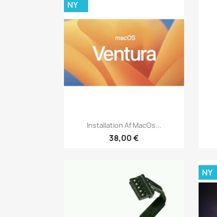
NY
Vis her

Installation Af MacOs...
38,00 €
NY