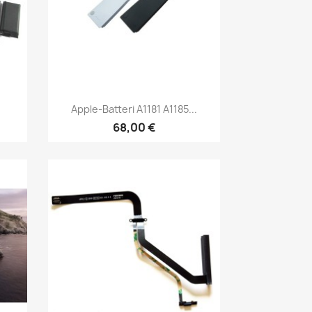
Vis her

Apple-Batteri A1181 A1185...
68,00 €