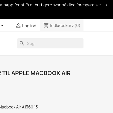
atsApp for at få et hurtigere svar på dine forespørgsler -->
shopping_cart


Indkøbskurv
(0)
Log ind
search
 TIL APPLE MACBOOK AIR
Macbook Air A1369 13