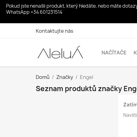
Pokud jste nenašli produkt, který hledáte, nebo máte dota
WhatsApp +34 601231514
Kontaktujte nás
NAČÍTAČE
Domů
Značky
Engel
Seznam produktů značky Eng
Zatím
Navšti