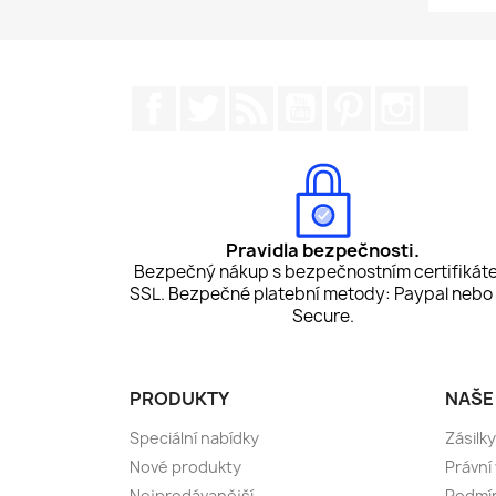
Facebook
Twitter
Rss
YouTube
Pinterest
Instagr
Tik
Pravidla bezpečnosti.
Bezpečný nákup s bezpečnostním certifikát
SSL. Bezpečné platební metody: Paypal nebo
Secure.
PRODUKTY
NAŠE
Speciální nabídky
Zásilky
Nové produkty
Právní
Nejprodávanější
Podmín