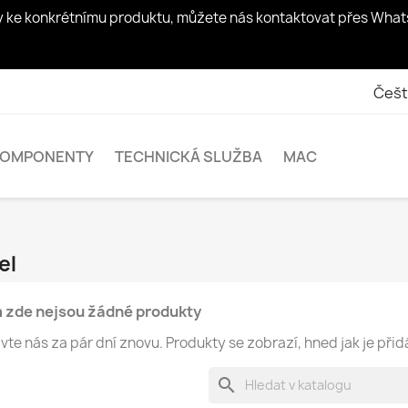
zy ke konkrétnímu produktu, můžete nás kontaktovat přes Whats
Češt
KOMPONENTY
TECHNICKÁ SLUŽBA
MAC
el
 zde nejsou žádné produkty
vte nás za pár dní znovu. Produkty se zobrazí, hned jak je při
search