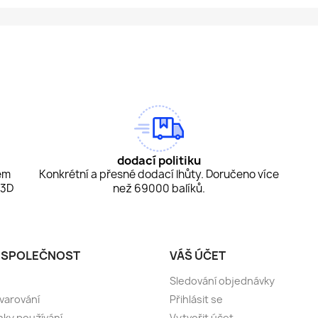
am
Tok
dodací politiku
em
Konkrétní a přesné dodací lhůty. Doručeno více
 3D
než 69000 balíků.
 SPOLEČNOST
VÁŠ ÚČET
Sledování objednávky
 varování
Přihlásit se
ky používání
Vytvořit účet