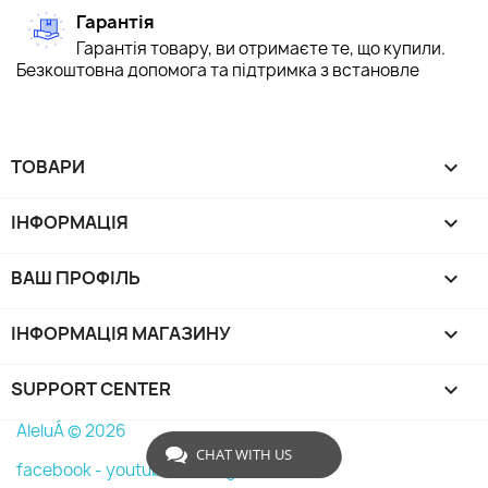
Гарантія
Гарантія товару, ви отримаєте те, що купили.
Безкоштовна допомога та підтримка з встановле
ТОВАРИ

ІНФОРМАЦІЯ

ВАШ ПРОФІЛЬ

ІНФОРМАЦІЯ МАГАЗИНУ
keyboard_arrow_down
SUPPORT CENTER

AleluÁ © 2026
CHAT WITH US
facebook -
youtube -
instagram