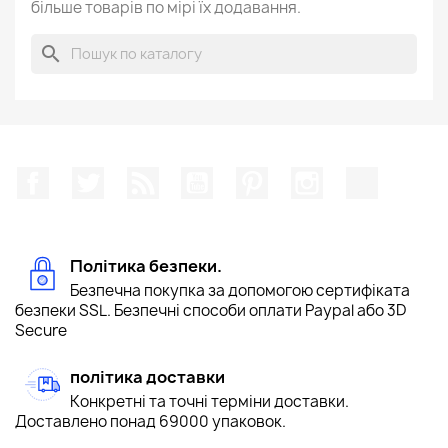
більше товарів по мірі їх додавання.
search
Facebook
Щебетати
Rss
YouTube
Pinterest
Instagram
TikTok
Політика безпеки.
Безпечна покупка за допомогою сертифіката
безпеки SSL. Безпечні способи оплати Paypal або 3D
Secure
політика доставки
Конкретні та точні терміни доставки.
Доставлено понад 69000 упаковок.