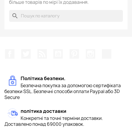
більше товарів по мірі їх додавання.
search
Facebook
Щебетати
Rss
YouTube
Pinterest
Instagram
TikTok
Політика безпеки.
Безпечна покупка за допомогою сертифіката
безпеки SSL. Безпечні способи оплати Paypal або 3D
Secure
політика доставки
Конкретні та точні терміни доставки.
Доставлено понад 69000 упаковок.