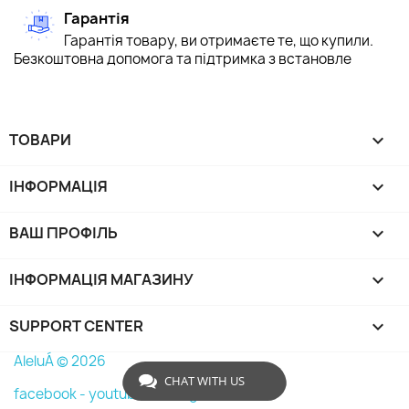
Гарантія
Гарантія товару, ви отримаєте те, що купили.
Безкоштовна допомога та підтримка з встановле
ТОВАРИ

ІНФОРМАЦІЯ

ВАШ ПРОФІЛЬ

ІНФОРМАЦІЯ МАГАЗИНУ
keyboard_arrow_down
SUPPORT CENTER

AleluÁ © 2026
CHAT WITH US
facebook -
youtube -
instagram