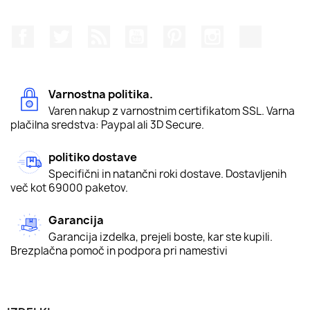
Facebook
Twitter
Rss
YouTube
Pinterest
Instagram
TikTok
Varnostna politika.
Varen nakup z varnostnim certifikatom SSL. Varna
plačilna sredstva: Paypal ali 3D Secure.
politiko dostave
Specifični in natančni roki dostave. Dostavljenih
več kot 69000 paketov.
Garancija
Garancija izdelka, prejeli boste, kar ste kupili.
Brezplačna pomoč in podpora pri namestivi