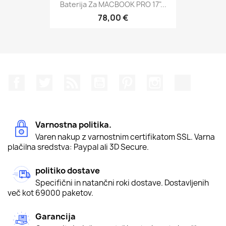
Baterija Za MACBOOK PRO 17"...
78,00 €
Facebook
Twitter
Rss
YouTube
Pinterest
Instagram
TikTok
Varnostna politika.
Varen nakup z varnostnim certifikatom SSL. Varna
plačilna sredstva: Paypal ali 3D Secure.
politiko dostave
Specifični in natančni roki dostave. Dostavljenih
več kot 69000 paketov.
Garancija