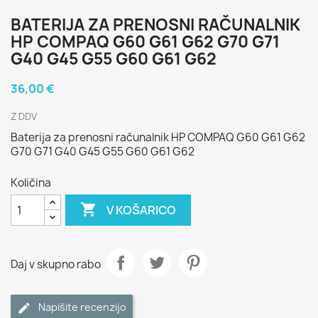
BATERIJA ZA PRENOSNI RAČUNALNIK
HP COMPAQ G60 G61 G62 G70 G71
G40 G45 G55 G60 G61 G62
36,00 €
Z DDV
Baterija za prenosni računalnik HP COMPAQ G60 G61 G62
G70 G71 G40 G45 G55 G60 G61 G62
Količina

V KOŠARICO
Daj v skupno rabo
Napišite recenzijo