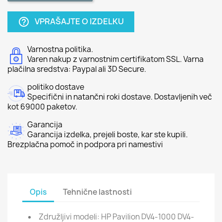
VPRAŠAJTE O IZDELKU
help_outline
Varnostna politika.
Varen nakup z varnostnim certifikatom SSL. Varna
plačilna sredstva: Paypal ali 3D Secure.
politiko dostave
Specifični in natančni roki dostave. Dostavljenih več
kot 69000 paketov.
Garancija
Garancija izdelka, prejeli boste, kar ste kupili.
Brezplačna pomoč in podpora pri namestivi
Opis
Tehnične lastnosti
Združljivi modeli: HP Pavilion DV4-1000 DV4-