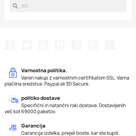
search
Facebook
Twitter
Rss
YouTube
Pinterest
Instagram
TikTok
Varnostna politika.
Varen nakup z varnostnim certifikatom SSL. Varna
plačilna sredstva: Paypal ali 3D Secure.
politiko dostave
Specifični in natančni roki dostave. Dostavljenih
več kot 69000 paketov.
Garancija
Garancija izdelka, prejeli boste, kar ste kupili.