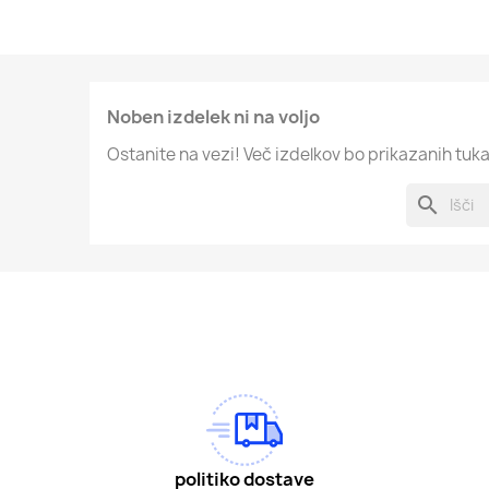
Noben izdelek ni na voljo
Ostanite na vezi! Več izdelkov bo prikazanih tuka
search
am
Tok
politiko dostave