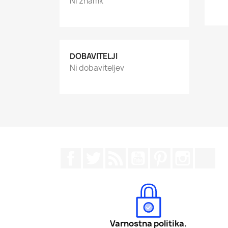
Ni znamk
DOBAVITELJI
Ni dobaviteljev
Facebook
Twitter
Rss
YouTube
Pinterest
Instagr
Tik
Varnostna politika.