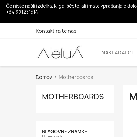
Če niste našli izdelka, ki ga iščete, ali imate vprašanja o
+34 601231514
Kontaktirajte nas
NAKLADALCI
Domov
Motherboards
M
MOTHERBOARDS
BLAGOVNE ZNAMKE