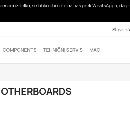
 določenem izdelku, se lahko obrnete na nas prek WhatsAppa, d
Slovenš
COMPONENTS
TEHNIČNI SERVIS
MAC
OTHERBOARDS