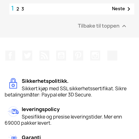
1

Neste
2
3
Tilbake til toppen

Facebook
Twitter
Rss
YouTube
Pinterest
Instagram
TikTok
Sikkerhetspolitikk.
Sikkert kjøp med SSL sikkerhetssertifikat. Sikre
betalingsmåter: Paypal eller 3D Secure.
leveringspolicy
Spesifikke og presise leveringstider. Mer enn
69000 pakker levert.
Garanti