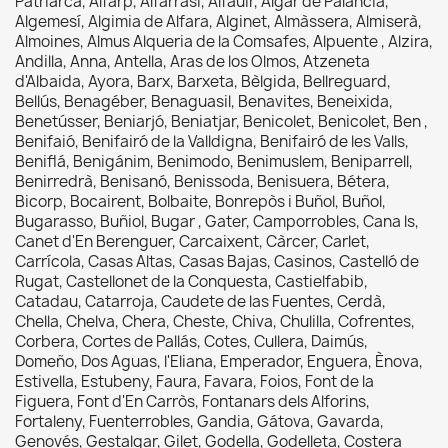
Patriarca, Alfarp, Alfarrasí, Alfauir, Algar de Palancia,
Algemesí, Algimia de Alfara, Alginet, Almàssera, Almiserà,
Almoines, Almus Alqueria de la Comsafes, Alpuente , Alzira,
Andilla, Anna, Antella, Aras de los Olmos, Atzeneta
d'Albaida, Ayora, Barx, Barxeta, Bèlgida, Bellreguard,
Bellús, Benagéber, Benaguasil, Benavites, Beneixida,
Benetússer, Beniarjó, Beniatjar, Benicolet, Benicolet, Ben ,
Benifaió, Benifairó de la Valldigna, Benifairó de les Valls,
Beniflá, Benigánim, Benimodo, Benimuslem, Beniparrell,
Benirredrà, Benisanó, Benissoda, Benisuera, Bétera,
Bicorp, Bocairent, Bolbaite, Bonrepòs i Buñol, Buñol,
Bugarasso, Buñiol, Bugar , Gater, Camporrobles, Cana ls,
Canet d'En Berenguer, Carcaixent, Càrcer, Carlet,
Carrícola, Casas Altas, Casas Bajas, Casinos, Castelló de
Rugat, Castellonet de la Conquesta, Castielfabib,
Catadau, Catarroja, Caudete de las Fuentes, Cerdà,
Chella, Chelva, Chera, Cheste, Chiva, Chulilla, Cofrentes,
Corbera, Cortes de Pallás, Cotes, Cullera, Daimús,
Domeño, Dos Aguas, l'Eliana, Emperador, Enguera, Ènova,
Estivella, Estubeny, Faura, Favara, Foios, Font de la
Figuera, Font d'En Carròs, Fontanars dels Alforins,
Fortaleny, Fuenterrobles, Gandia, Gátova, Gavarda,
Genovés, Gestalgar, Gilet, Godella, Godelleta, Costera