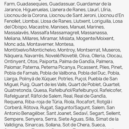
Farm, Guadasequies, Guadassuar, Guardamar de la
Jarance, Higueruelas, Llanera de Ranes, Llaurí, Llíria,
Llocnou de la Corona, Llocnou de Sant Jeroni, Llocnou d'En
Fenollet, Llombai, Llosa de Ranes, Llutxent, Loriguilla, Losa
del Obispo, Macastre, Manises, Manuel, Marines,
Massalavés, Massalfa Massamagrell, Massanassa,
Meliana, Millares, Miramar, Mislata, Mogente/Moixent,
Monc ada, Montaverner, Montesa,
Montitxelvo/Montichelvo, Montroy, Montserrat, Museros,
Náquera, Navarrés, Novelé/Novetlè, Oliva, Olleria, Olocau,
Ontinyent, Otos, Paiporta, Palma de Gandía, Palmera,
Palomar, Paterna, Peterna Picanya, Picassent, Piles, Pinet,
Pobla de Farnals, Pobla de Vallbona, Pobla del Duc, Pobla,
Llarga, Polinyà de Xúquer, Potríes, Puçol, Puebla de San
Miguel, Puig, Quart de les Valls, Quart de Poblet, Quartell,
Quatretonda, Quesa, Rafelbuñol/Rafelbunyol, Rafelcofer,
Rafelguaraf, Ráfol de Salem, Real, Real de Gandía,
Requena, Riba-roja de Túria, Riola, Rocafort, Rotglà i
Corberà, Rótova, Rugat, Sagunto/Sagunt, Salem, San
Antonio Benagéber, Sant Joanet, Sedaví, Segart, Sellent,
Sempere, Senyera, Serra, Siete Aguas, Silla, Simat de la
Valldigna, Sinarcas, Sollana, Sot de Chera, Sueca,